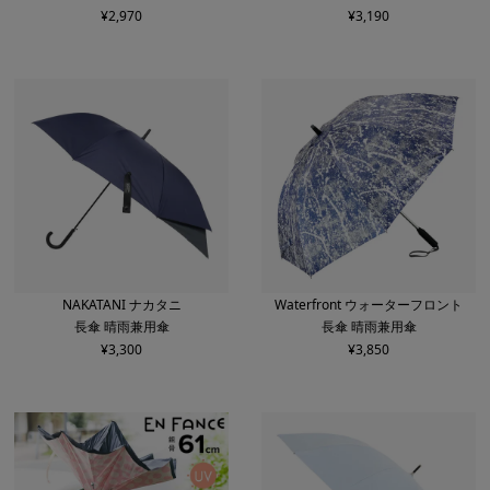
¥
2,970
¥
3,190
NAKATANI ナカタニ
Waterfront ウォーターフロント
長傘 晴雨兼用傘
長傘 晴雨兼用傘
¥
3,300
¥
3,850