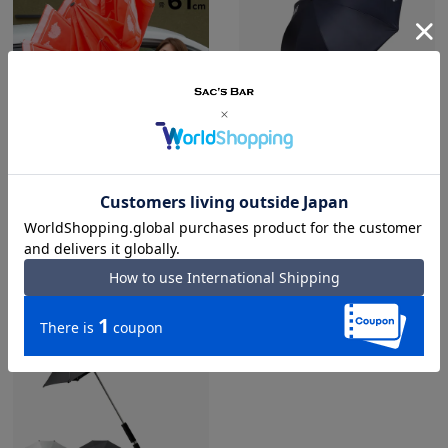
SCANDINAVIAN FOREST スカンジ
le coq sportif ルコックスポルティフ
長傘 晴雨兼用傘
長傘 晴雨兼用傘
ナビアンフォレスト
¥
4,378
¥
6,050
在庫切れ
在庫切れ