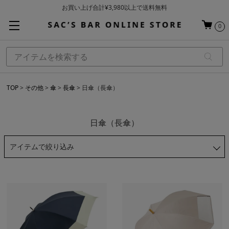
お買い上げ合計¥3,980以上で送料無料
基本配送料 ¥550(沖縄・離島を除く)
0
当日～翌営業日を目安に順次発送（一部お取り寄せ商品を除く）
TOP
その他
傘
長傘
日傘（長傘）
日傘（長傘）
アイテムで絞り込み