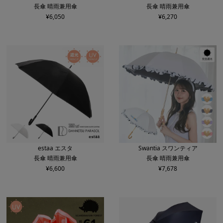
長傘 晴雨兼用傘
長傘 晴雨兼用傘
¥
6,050
¥
6,270
estaa エスタ
Swantia スワンティア
長傘 晴雨兼用傘
長傘 晴雨兼用傘
¥
6,600
¥
7,678