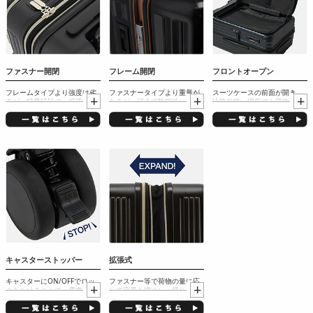
ファスナー開閉
フレーム開閉
フロントオープン
フレームタイプより強度は劣
ファスナータイプより重量が
スーツケースの前面が開き、
るが、軽量設計で、拡張機能
あるが、頑丈で防犯性に優
比較的狭い場所でも荷物の出
やフロントポケット等の付加
れ、ロック解除もワンタッチ
し入れが可能な仕様（フロン
機能付きが多い
解除なので素早い開閉が可能
トポケット仕様も含む）
キャスターストッパー
拡張式
キャスターにON/OFFでロッ
ファスナー等で荷物の量に応
クをかけることで、電車内や
じて容量を増やし、帰りに荷
傾斜面でもスーツケースを固
物が増えた場合でもパッキン
定することが可能
グすることが可能