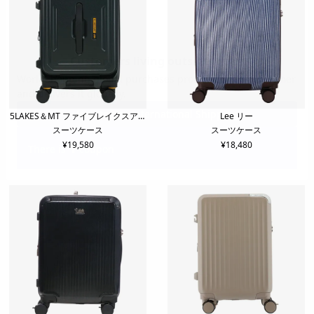
5LAKES＆MT ファイブレイクスアン
Lee リー
スーツケース
スーツケース
ドエムティー
¥
19,580
¥
18,480