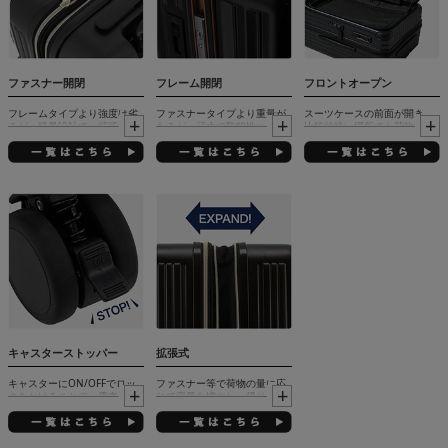
ファスナー開閉
フレーム開閉
フロントオープン
フレームタイプより強度は劣
ファスナータイプより重量が
スーツケースの前面が開き、
るが、軽量設計で、拡張機能
あるが、頑丈で防犯性に優
比較的狭い場所でも荷物の出
やフロントポケット等の付加
れ、ロック解除もワンタッチ
し入れが可能な仕様（フロン
機能付きが多い
解除なので素早い開閉が可能
トポケット仕様も含む）
キャスターストッパー
拡張式
キャスターにON/OFFでロッ
ファスナー等で荷物の量に応
クをかけることで、電車内や
じて容量を増やし、帰りに荷
傾斜面でもスーツケースを固
物が増えた場合でもパッキン
定することが可能
グすることが可能