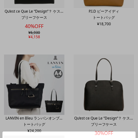
Qu’est ce Que Le “Design“？ ケスク
P.I.D ピーアイディ
ブリーフケース
トートバッグ
ルデザイン
¥
18,700
40%OFF
¥
6,930
¥
4,158
LANVIN en Bleu ランバンオンブル
Qu’est ce Que Le “Design“？ ケスク
トートバッグ
ブリーフケース
ー
ルデザイン
¥
24,200
30%OFF