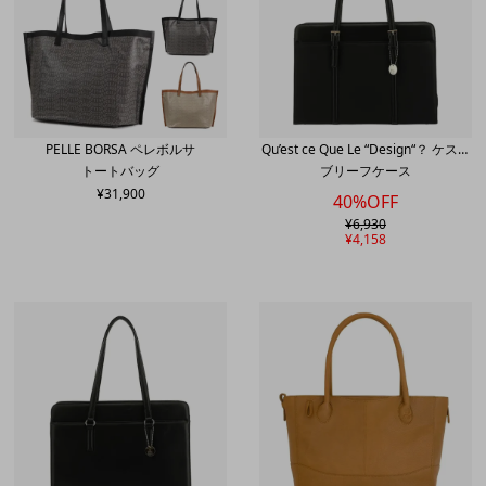
PELLE BORSA ペレボルサ
Qu’est ce Que Le “Design“？ ケスク
トートバッグ
ブリーフケース
ルデザイン
¥
31,900
40%OFF
¥
6,930
¥
4,158