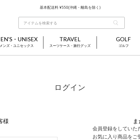
基本配送料 ¥550(沖縄・離島を除く)
当日～翌営業日を目安に順次発送（一部お取り寄せ商品を除く）
お買い上げ合計¥3,980以上で送料無料
EN'S・UNISEX
TRAVEL
GOLF
メンズ・ユニセックス
スーツケース・旅行グッズ
ゴルフ
ログイン
客様
ま
会員登録をしていた
お気に入り商品をご