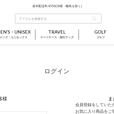
基本配送料 ¥550(沖縄・離島を除く)
当日～翌営業日を目安に順次発送（一部お取り寄せ商品を除く）
お買い上げ合計¥3,980以上で送料無料
EN'S・UNISEX
TRAVEL
GOLF
メンズ・ユニセックス
スーツケース・旅行グッズ
ゴルフ
ログイン
客様
ま
会員登録をしていた
お気に入り商品をご