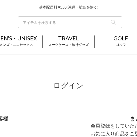
基本配送料 ¥550(沖縄・離島を除く)
当日～翌営業日を目安に順次発送（一部お取り寄せ商品を除く）
お買い上げ合計¥3,980以上で送料無料
EN'S・UNISEX
TRAVEL
GOLF
メンズ・ユニセックス
スーツケース・旅行グッズ
ゴルフ
ログイン
客様
ま
会員登録をしていた
お気に入り商品をご