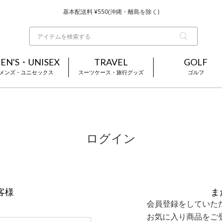
基本配送料 ¥550(沖縄・離島を除く)
当日～翌営業日を目安に順次発送（一部お取り寄せ商品を除く）
お買い上げ合計¥3,980以上で送料無料
EN'S・UNISEX
TRAVEL
GOLF
メンズ・ユニセックス
スーツケース・旅行グッズ
ゴルフ
ログイン
客様
ま
会員登録をしていた
お気に入り商品をご