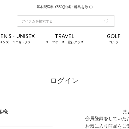
基本配送料 ¥550(沖縄・離島を除く)
当日～翌営業日を目安に順次発送（一部お取り寄せ商品を除く）
お買い上げ合計¥3,980以上で送料無料
EN'S・UNISEX
TRAVEL
GOLF
メンズ・ユニセックス
スーツケース・旅行グッズ
ゴルフ
ログイン
客様
ま
会員登録をしていた
お気に入り商品をご