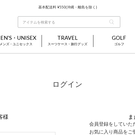
基本配送料 ¥550(沖縄・離島を除く)
当日～翌営業日を目安に順次発送（一部お取り寄せ商品を除く）
お買い上げ合計¥3,980以上で送料無料
EN'S・UNISEX
TRAVEL
GOLF
メンズ・ユニセックス
スーツケース・旅行グッズ
ゴルフ
ログイン
客様
ま
会員登録をしていた
お気に入り商品をご