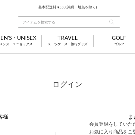
基本配送料 ¥550(沖縄・離島を除く)
当日～翌営業日を目安に順次発送（一部お取り寄せ商品を除く）
お買い上げ合計¥3,980以上で送料無料
EN'S・UNISEX
TRAVEL
GOLF
メンズ・ユニセックス
スーツケース・旅行グッズ
ゴルフ
ログイン
客様
ま
会員登録をしていた
お気に入り商品をご