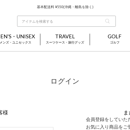
基本配送料 ¥550(沖縄・離島を除く)
当日～翌営業日を目安に順次発送（一部お取り寄せ商品を除く）
お買い上げ合計¥3,980以上で送料無料
EN'S・UNISEX
TRAVEL
GOLF
メンズ・ユニセックス
スーツケース・旅行グッズ
ゴルフ
ログイン
客様
ま
会員登録をしていた
お気に入り商品をご