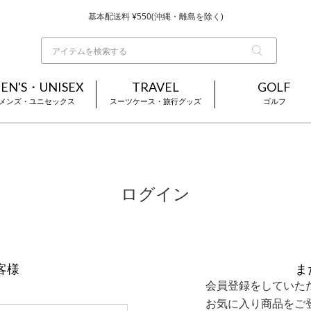
基本配送料 ¥550(沖縄・離島を除く)
当日～翌営業日を目安に順次発送（一部お取り寄せ商品を除く）
お買い上げ合計¥3,980以上で送料無料
EN'S・UNISEX
TRAVEL
GOLF
メンズ・ユニセックス
スーツケース・旅行グッズ
ゴルフ
ログイン
客様
ま
会員登録をしていた
お気に入り商品をご