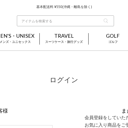
基本配送料 ¥550(沖縄・離島を除く)
当日～翌営業日を目安に順次発送（一部お取り寄せ商品を除く）
お買い上げ合計¥3,980以上で送料無料
EN'S・UNISEX
TRAVEL
GOLF
メンズ・ユニセックス
スーツケース・旅行グッズ
ゴルフ
ログイン
客様
ま
会員登録をしていた
お気に入り商品をご