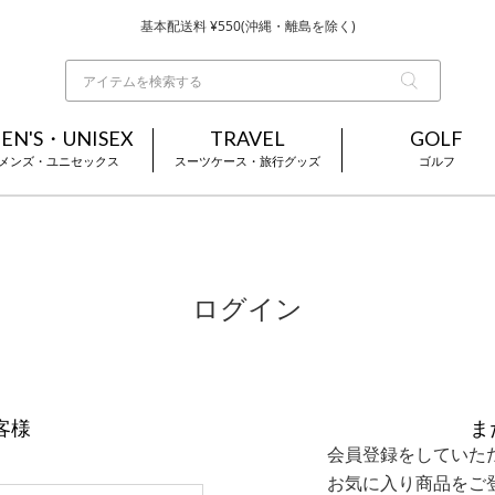
基本配送料 ¥550(沖縄・離島を除く)
当日～翌営業日を目安に順次発送（一部お取り寄せ商品を除く）
お買い上げ合計¥3,980以上で送料無料
EN'S・UNISEX
TRAVEL
GOLF
メンズ・ユニセックス
スーツケース・旅行グッズ
ゴルフ
ログイン
客様
ま
会員登録をしていた
お気に入り商品をご