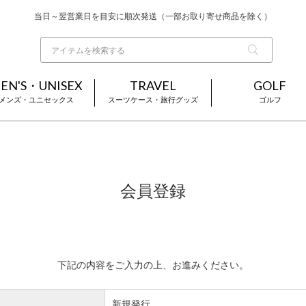
当日～翌営業日を目安に順次発送（一部お取り寄せ商品を除く）
お買い上げ合計¥3,980以上で送料無料
基本配送料 ¥550(沖縄・離島を除く)
EN'S・UNISEX
TRAVEL
GOLF
メンズ・ユニセックス
スーツケース・旅行グッズ
ゴルフ
会員登録
下記の内容をご入力の上、お進みください。
新規発行