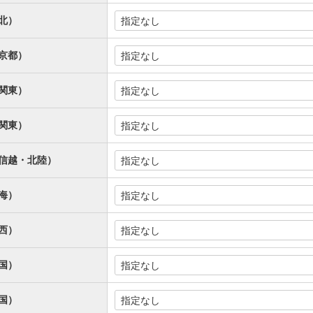
北）
京都）
関東）
関東）
信越・北陸）
海）
西）
国）
国）