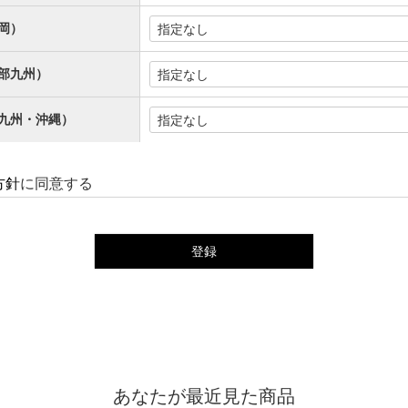
岡）
部九州）
九州・沖縄）
方針
に同意する
登録
あなたが最近見た商品