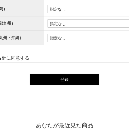
岡）
部九州）
九州・沖縄）
方針
に同意する
登録
あなたが最近見た商品