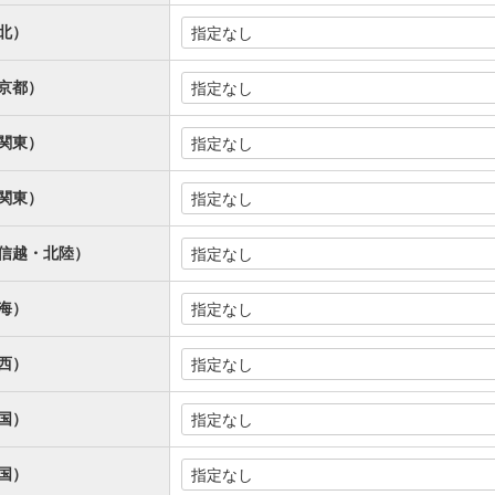
北）
京都）
関東）
関東）
信越・北陸）
海）
西）
国）
国）