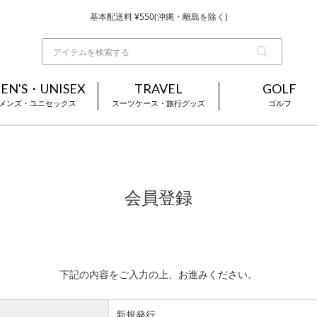
基本配送料 ¥550(沖縄・離島を除く)
当日～翌営業日を目安に順次発送（一部お取り寄せ商品を除く）
お買い上げ合計¥3,980以上で送料無料
EN'S・UNISEX
TRAVEL
GOLF
メンズ・ユニセックス
スーツケース・旅行グッズ
ゴルフ
会員登録
下記の内容をご入力の上、お進みください。
新規発行