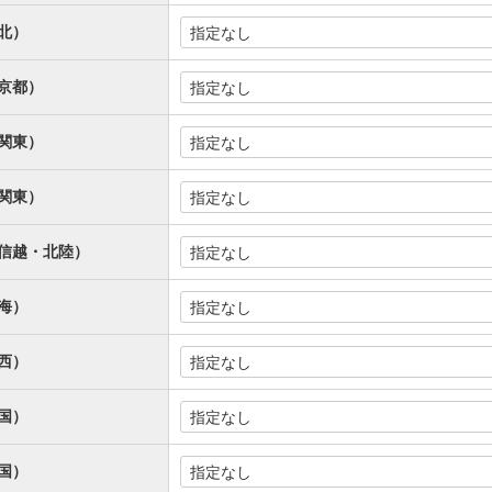
北）
京都）
関東）
関東）
信越・北陸）
海）
西）
国）
国）