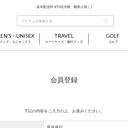
基本配送料 ¥550(沖縄・離島を除く)
当日～翌営業日を目安に順次発送（一部お取り寄せ商品を除く）
お買い上げ合計¥3,980以上で送料無料
EN'S・UNISEX
TRAVEL
GOLF
メンズ・ユニセックス
スーツケース・旅行グッズ
ゴルフ
会員登録
下記の内容をご入力の上、お進みください。
新規発行