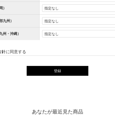
岡）
部九州）
九州・沖縄）
方針
に同意する
登録
あなたが最近見た商品