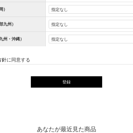
岡）
部九州）
九州・沖縄）
方針
に同意する
登録
あなたが最近見た商品