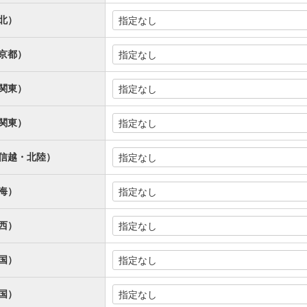
北）
京都）
関東）
関東）
信越・北陸）
海）
西）
国）
国）