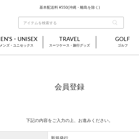
基本配送料 ¥550(沖縄・離島を除く)
当日～翌営業日を目安に順次発送（一部お取り寄せ商品を除く）
お買い上げ合計¥3,980以上で送料無料
EN'S・UNISEX
TRAVEL
GOLF
メンズ・ユニセックス
スーツケース・旅行グッズ
ゴルフ
会員登録
下記の内容をご入力の上、お進みください。
新規発行