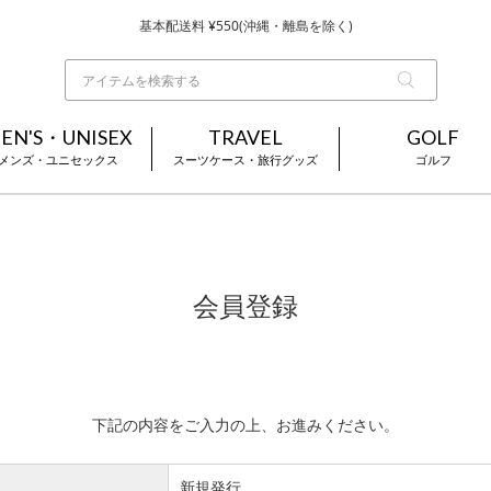
基本配送料 ¥550(沖縄・離島を除く)
当日～翌営業日を目安に順次発送（一部お取り寄せ商品を除く）
お買い上げ合計¥3,980以上で送料無料
EN'S・UNISEX
TRAVEL
GOLF
メンズ・ユニセックス
スーツケース・旅行グッズ
ゴルフ
会員登録
下記の内容をご入力の上、お進みください。
新規発行