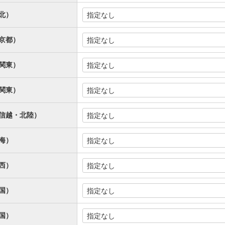
北）
京都）
関東）
関東）
信越・北陸）
海）
西）
国）
国）