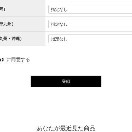
岡）
部九州）
九州・沖縄）
方針
に同意する
登録
あなたが最近見た商品