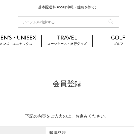
基本配送料 ¥550(沖縄・離島を除く)
当日～翌営業日を目安に順次発送（一部お取り寄せ商品を除く）
お買い上げ合計¥3,980以上で送料無料
EN'S・UNISEX
TRAVEL
GOLF
メンズ・ユニセックス
スーツケース・旅行グッズ
ゴルフ
会員登録
下記の内容をご入力の上、お進みください。
新規発行