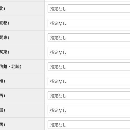
北）
京都）
関東）
関東）
信越・北陸）
海）
西）
国）
国）