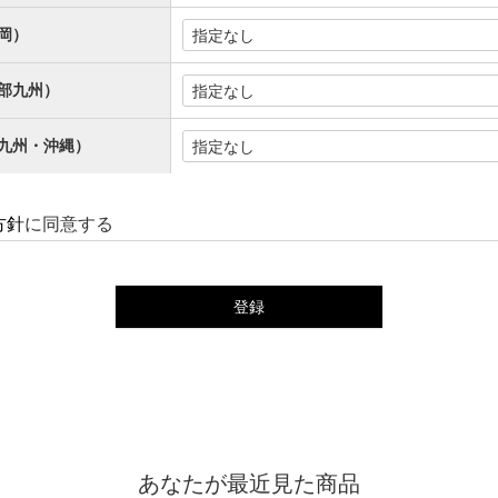
岡）
部九州）
九州・沖縄）
方針
に同意する
登録
あなたが最近見た商品