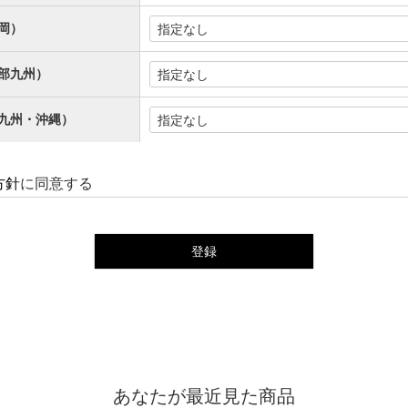
岡）
部九州）
九州・沖縄）
方針
に同意する
登録
あなたが最近見た商品