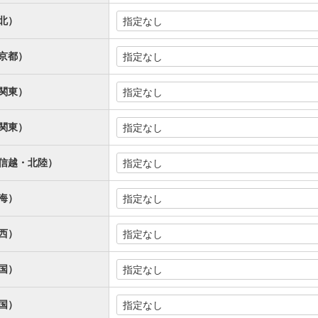
北）
京都）
関東）
関東）
信越・北陸）
海）
西）
国）
国）