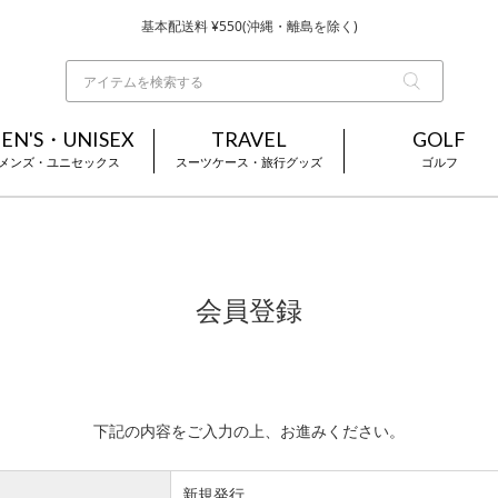
基本配送料 ¥550(沖縄・離島を除く)
当日～翌営業日を目安に順次発送（一部お取り寄せ商品を除く）
お買い上げ合計¥3,980以上で送料無料
EN'S・UNISEX
TRAVEL
GOLF
メンズ・ユニセックス
スーツケース・旅行グッズ
ゴルフ
会員登録
下記の内容をご入力の上、お進みください。
新規発行