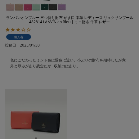
ランバンオンブルー 三つ折り財布 がま口 本革 レディース リュクサンブール
482814 LANVIN en Bleu | ミニ財布 牛革 レザー
購入者
投稿日
2025/01/30
色にごだわったミント色は鶯色に近い。小ぶりの財布を期待したが意
外と厚みがあり残念だが…収納力はあり。