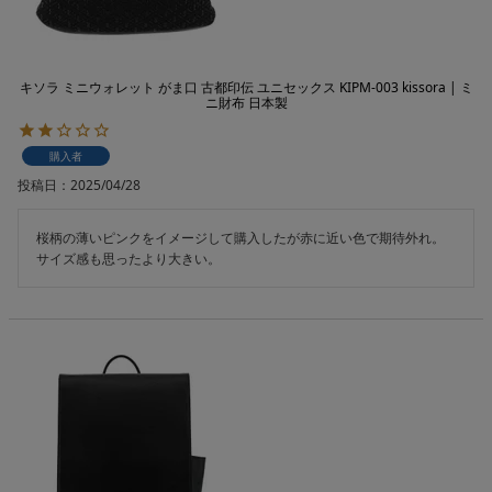
キソラ ミニウォレット がま口 古都印伝 ユニセックス KIPM-003 kissora | ミ
ニ財布 日本製
購入者
投稿日
2025/04/28
桜柄の薄いピンクをイメージして購入したが赤に近い色で期待外れ。