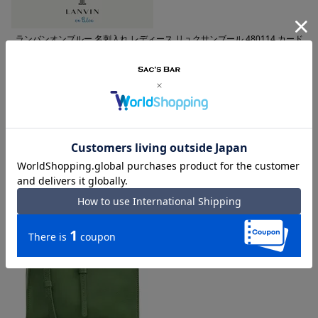
ランバンオンブルー 名刺入れ レディース リュクサンブール 480114 カード
ケース パスケース 本革 牛革 レザー LANVIN en Bleu ブランド専用BOX付き
購入者
投稿日
2025/01/29
色が気に入り長く愛用したい。ポケットもあって便利。