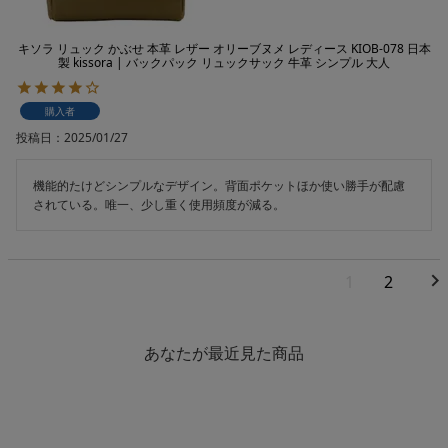
キソラ リュック かぶせ 本革 レザー オリーブヌメ レディース KIOB-078 日本
製 kissora | バックパック リュックサック 牛革 シンプル 大人
購入者
投稿日
2025/01/27
機能的たけどシンプルなデザイン。背面ポケットほか使い勝手が配慮
されている。唯一、少し重く使用頻度が減る。
1
2
あなたが最近見た商品