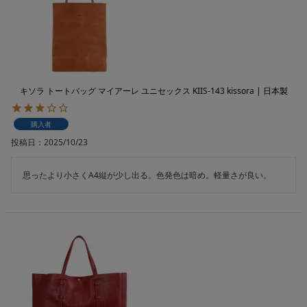
キソラ トートバッグ マイアーレ ユニセックス KIIS-143 kissora | 日本製
購入者
投稿日
2025/10/23
思ったより小さくA4縦が少し出る。色発色は暗め。軽量さが良い。