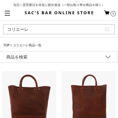
当日～翌営業日を目安に順次発送（一部お取り寄せ商品を除く）
お買い上げ合計¥3,980以上で送料無料
0
基本配送料 ¥550(沖縄・離島を除く)
TOP
コリエーレ商品一覧
商品を検索
性別
価格
アイテム