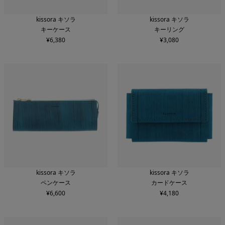
カラー
kissora キソラ
kissora キソラ
キーケース
キーリング
¥
6,380
¥
3,080
新着順
価格安い順
価格高い順
検索する
条件をリセット
kissora キソラ
kissora キソラ
ペンケース
カードケース
¥
6,600
¥
4,180