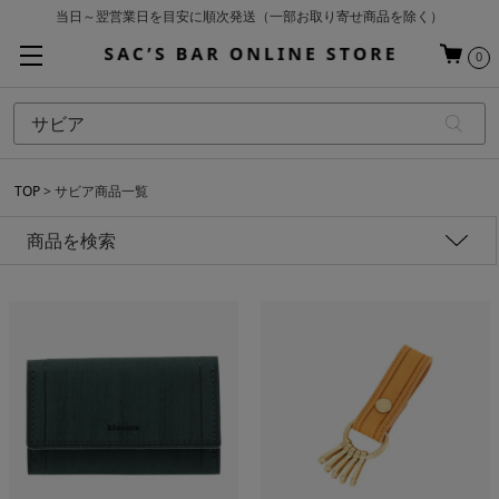
当日～翌営業日を目安に順次発送（一部お取り寄せ商品を除く）
お買い上げ合計¥3,980以上で送料無料
0
基本配送料 ¥550(沖縄・離島を除く)
TOP
サビア商品一覧
商品を検索
性別
価格
アイテム