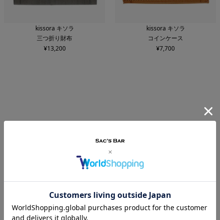
kissora キソラ
kissora キソラ
三つ折り財布
コインケース
¥
13,200
¥
7,700
あなたが最近見た商品
PICK-UP IN-STORE
ネットで注文して店舗で受け取り