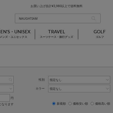
お買い上げ合計¥3,980以上で送料無料
基本配送料 ¥550(沖縄・離島を除く)
当日～翌営業日を目安に順次発送（一部お取り寄せ商品を除く）
EN'S・UNISEX
TRAVEL
GOLF
メンズ・ユニセックス
スーツケース・旅行グッズ
ゴルフ
性別
指定なし
カラー
指定なし
円
新着順
価格安い順
価格高い順
となります