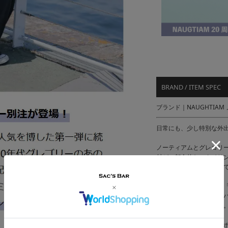
BRAND / ITEM SPEC
ブランド｜NAUGHTIAM
日常にも、少し特別な外
ノーティアムとグレゴリ
材が、都会的なスタイリ
た、新しい表情のバッグ
コンパクトポーチの名作
気軽に持ち歩ける、コン
ッグとしても活躍します
です。
外側のフロントジッパー