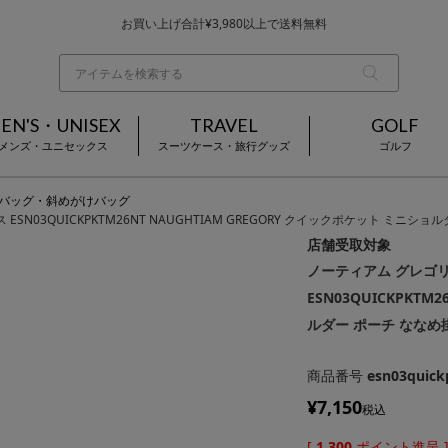
お買い上げ合計¥3,980以上で送料無料
基本配送料 ¥550(沖縄・離島を除く)
当日～翌営業日を目安に順次発送（一部お取り寄せ商品を除く）
EN'S・UNISEX
TRAVEL
GOLF
メンズ・ユニセックス
スーツケース・旅行グッズ
ゴルフ
バッグ・斜めがけバッグ
N03QUICKPKTM26NT NAUGHTIAM GREGORY クイックポケット ミニシ
店舗受取対象
ノーティアム グレゴリ
ESN03QUICKPKTM
ルダー ポーチ ななめ
商品番号
esn03quic
¥
7,150
税込
[
1,300
ポイント進呈 