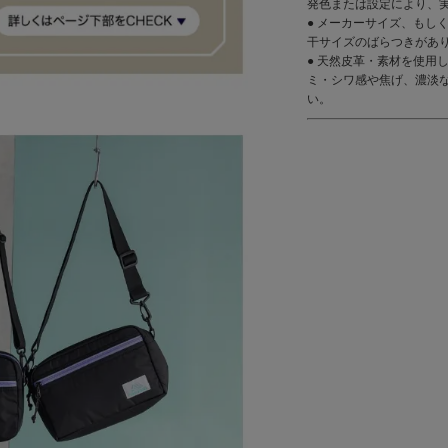
発色または設定により、
● メーカーサイズ、もし
干サイズのばらつきがあ
● 天然皮革・素材を使用
ミ・シワ感や焦げ、濃淡
い。