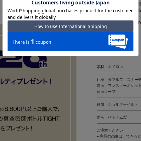
あるものでも収納可能な
ど複数の取り付けが可能
サイズ｜約W14.5×H19×D
重量：約130g
ショルダー長さ：約72～12
カラー｜
ブラック
素材｜ナイロン
仕様｜ダブルファスナー
前面：ファスナーポケット
背面ループ
付属｜ショルダーベルト
備考｜ベトナム製
ご注意ください｜
● 商品の画像は、できる