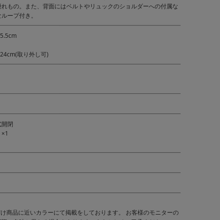
優れもの。また、背面にはベルトやリュックのショルダーへの付属な
なループ付き。
5.5cm
4cm(取り外し可)
式開閉
×1
だけ商品に近いカラーにて掲載をしております。 お客様のモニターの