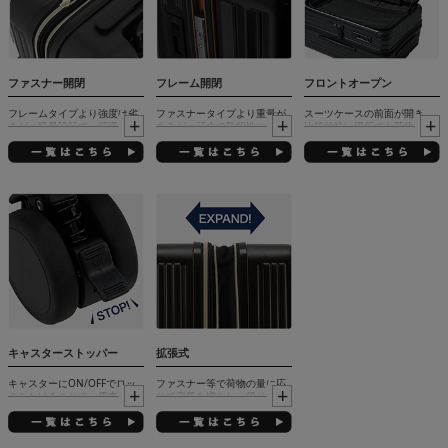
ファスナー開閉
フレーム開閉
フロントオープン
フレームタイプより強度は劣
ファスナータイプより重量が
スーツケースの前面が開き、
るが、軽量設計で、拡張機能
あるが、頑丈で防犯性に優
比較的狭い場所でも荷物の出
やフロントポケット等の付加
れ、ロック解除もワンタッチ
し入れが可能な仕様（フロン
機能付きが多い
解除なので素早い開閉が可能
トポケット仕様も含む）
キャスターストッパー
拡張式
キャスターにON/OFFでロッ
ファスナー等で荷物の量に応
クをかけることで、電車内や
じて容量を増やし、帰りに荷
傾斜面でもスーツケースを固
物が増えた場合でもパッキン
定することが可能
グすることが可能