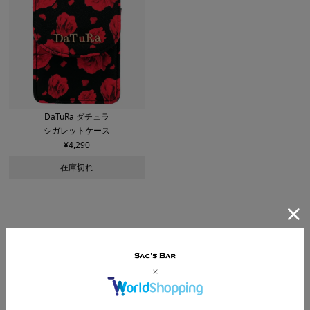
DaTuRa ダチュラ
シガレットケース
¥
4,290
在庫切れ