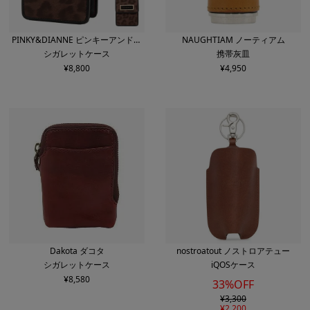
PINKY&DIANNE ピンキーアンドダ
NAUGHTIAM ノーティアム
シガレットケース
携帯灰皿
イアン
¥
8,800
¥
4,950
Dakota ダコタ
nostroatout ノストロアテュー
シガレットケース
iQOSケース
¥
8,580
33%OFF
¥
3,300
¥
2,200