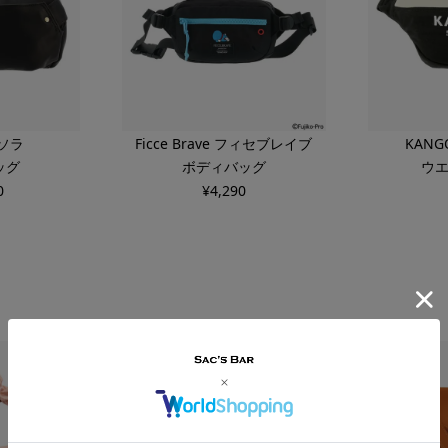
キソラ
Ficce Brave フィセブレイブ
KAN
ッグ
ボディバッグ
ウ
0
¥
4,290