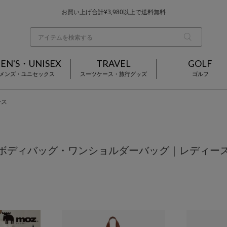
お買い上げ合計¥3,980以上で送料無料
基本配送料 ¥550(沖縄・離島を除く)
当日～翌営業日を目安に順次発送（一部お取り寄せ商品を除く）
EN'S・UNISEX
TRAVEL
GOLF
メンズ・ユニセックス
スーツケース・旅行グッズ
ゴルフ
ース
ボディバッグ・ワンショルダーバッグ｜レディー