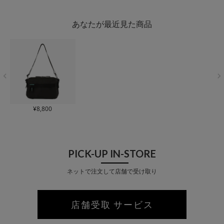
BOT FLAP SLING 5L
AM GREGORY パテッ
M GREGORY クイッ
スリングバッグ【NA
ドショルダー ななめ
クポケット ミニショ
UGHTIAM ノベルテ
掛け【NAUGHTIAM
ルダー ポーチ ななめ
あなたが最近見た商品
ィ対象】
ノベルティ対象】
掛け【NAUGHTIAM
ノベルティ対象】
¥
8,800
PICK-UP IN-STORE
ネットで注文して店舗で受け取り
店舗受取 サービス