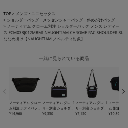
TOP
メンズ・ユニセックス
ショルダーバッグ・メッセンジャーバッグ・斜めがけバッグ
ノーティアム クローム別注 ショルダーバッグ メンズ レディー
ス FCM03BJ012MBMI NAUGHTIAM CHROME PAC SHOULDER 3L
ななめ掛け【NAUGHTIAM ノベルティ対象】
一緒に見られている商品
ノーティアム クロー
ノーティアム グレゴ
ノーティアム グレゴ
ノーティアム
ム別注 ボディバッグ
リー別注 ショルダー
リー別注 ショルダー
ム 別注 ボ
メンズ レディース
¥
14,960
FC
バッグ メンズ レディ
¥
9,350
バッグ メンズ レディ
¥
7,150
メンズ
¥
10,890
FCM
M03BJ009MBMI NA
ース
ESN03PADDED
ース
ESN03QUICKPK
BKMT NAU
UGHTIAM CHROME
SDL26NT NAUGHTI
TM26NT NAUGHTIA
CHROME 