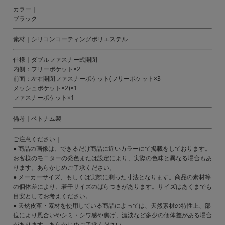
カラー｜
ブラック
素材｜シリコンコーティングポリエステル
仕様｜ダブルファスナー式開閉
内側：フリーポケット×2
前面：左右開閉ファスナーポケット(フリーポケット×3
メッシュポケット×2)×1
ファスナーポケット×1
備考｜ベトナム製
ご注意ください｜
● 商品の画像は、できるだけ商品に近いカラーにて掲載をしております。
お客様のモニターの発色または設定により、実際の色味と異なる場合もあ
ります。あらかじめご了承ください。
● メーカーサイズ、もしくは実際に測った寸法となります。商品の素材等
の個体差により、若干サイズのばらつきがあります。サイズはあくまでも
目安としてお考えください。
● 天然皮革・素材を使用している商品によっては、天然素材の特性上、部
位により風合いやシミ・シワ感や焦げ、濃淡など多少の個体差がある場合
があります。あらかじめご了承ください。