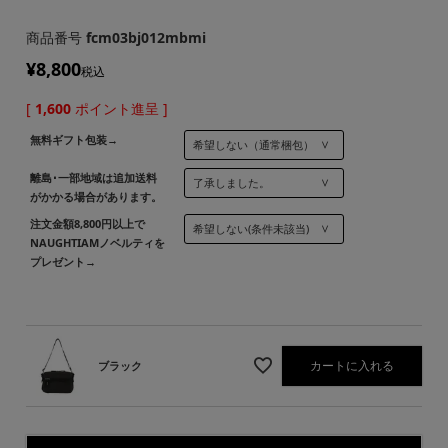
商品番号
fcm03bj012mbmi
¥
8,800
税込
[
1,600
ポイント進呈 ]
無料ギフト包装→
離島･一部地域は追加送料
がかかる場合があります。
注文金額8,800円以上で
NAUGHTIAMノベルティを
プレゼント→
カートに入れる
ブラック