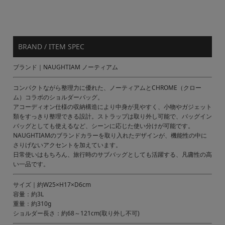
BRAND / ITEM SPEC
ブランド｜NAUGHTIAM ノーティアム
コンパクトながら整理力に優れた、ノーティアムとCHROME（クロー
ム）コラボのショルダーバッグ。
アコーディオン仕様の収納構造により中身が見やすく、小物やガジェット
類をすっきり整理できる設計。ストラップは取り外し可能で、バッグイン
バッグとしても使えるなど、シーンに応じた使い分けが可能です。
NAUGHTIAMのブランドカラーを取り入れたデザインが、機能性の中に
さりげないアクセントを加えています。
日常使いはもちろん、旅行時のサブバッグとしても活躍する、凡庸性の高
い一品です。
サイズ｜約W25×H17×D6cm
容量：約3L
重量：約310g
ショルダー長さ：約68～121cm(取り外し不可)