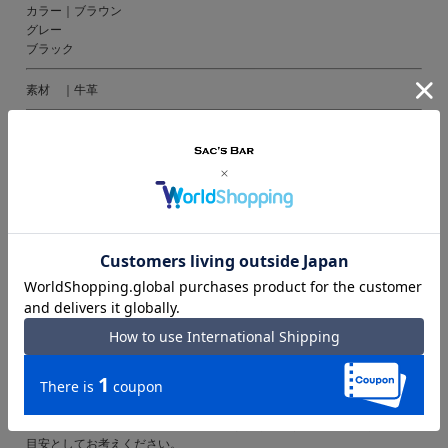
カラー｜ブラウン
グレー
ブラック
素材 ｜牛革
仕様 ｜ラウンドファスナー式開閉
内側：札入れ×2
カードポケット×13
フリーポケット×4
ファスナー式小銭入れ×1
付属 ｜専用BOX
備考 ｜インド製
ご注意ください｜
● 商品の画像は、できるだけ商品に近いカラーにて掲載をしております。
お客様のモニターの発色または設定により、実際の色味と異なる場合もあ
ります。あらかじめご了承ください。
● メーカーサイズ、もしくは実際に測った寸法となります。商品の素材等
の個体差により、若干サイズのばらつきがあります。サイズはあくまでも
目安としてお考えください。