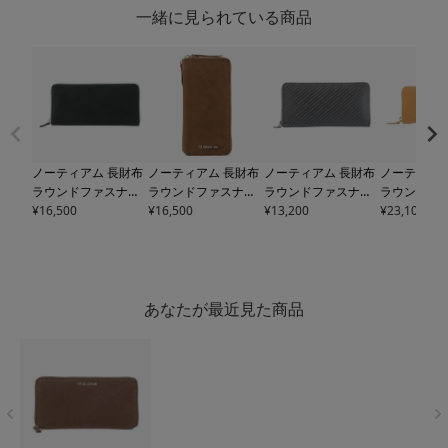
一緒に見られている商品
ノーティアム 長財布
ノーティアム 長財布
ノーティアム 長財布
ノーティアム
ラウンドファスナー
ラウンドファスナー
ラウンドファスナー
ラウンドフ
メンズ
¥
16,500
E0724231150
メンズ
¥
16,500
E0724431150
メンズ
¥
13,200
E0723181120
メンズ
¥
23,100
E072
A NAUGHTIAM | 牛
A NAUGHTIAM | 牛
A NAUGHTIAM | 牛
A NAUGHTI
革
革
革
革
あなたが最近見た商品