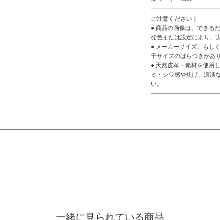
ご注意ください｜
● 商品の画像は、できる
発色または設定により、
● メーカーサイズ、もし
干サイズのばらつきがあ
● 天然皮革・素材を使用
ミ・シワ感や焦げ、濃淡
い。
一緒に見られている商品