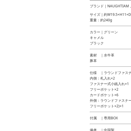
ブランド｜NAUGHTIAM
サイズ｜約W19.5×H11×D
重量：約240g
カラー｜グリーン
キャメル
ブラック
素材 ｜水牛革
豚革
仕様 ｜ラウンドファス
内側：札入れ×2
ファスナー式小銭入れ×1
フリーポケット×2
カードポケット×6
外側：ラウンドファスナー
フリーポケット×2)×1
付属 ｜専用BOX
備考 ｜中国製