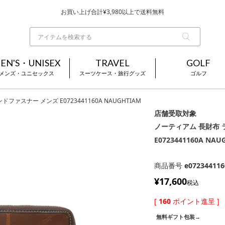
お買い上げ合計¥3,980以上で送料無料
基本配送料 ¥550(沖縄・離島を除く)
当日～翌営業日を目安に順次発送（一部お取り寄せ商品を除く）
EN'S・UNISEX
TRAVEL
GOLF
メンズ・ユニセックス
スーツケース・旅行グッズ
ゴルフ
ファスナー メンズ E0723441160A NAUGHTIAM
店舗受取対象
ノーティアム 長財布 
E0723441160A NAU
商品番号
e072344116
¥
17,600
税込
[
160
ポイント進呈 ]
無料ギフト包装→