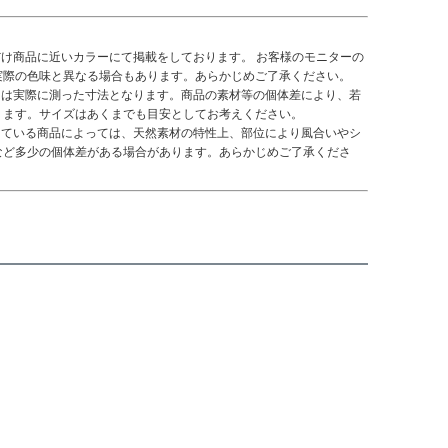
だけ商品に近いカラーにて掲載をしております。 お客様のモニターの
実際の色味と異なる場合もあります。あらかじめご了承ください。
くは実際に測った寸法となります。商品の素材等の個体差により、若
ります。サイズはあくまでも目安としてお考えください。
している商品によっては、天然素材の特性上、部位により風合いやシ
など多少の個体差がある場合があります。あらかじめご了承くださ