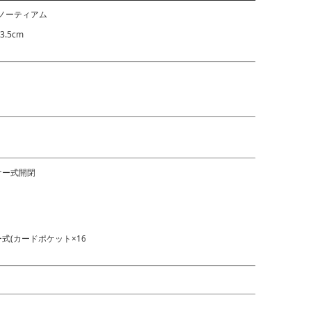
 ノーティアム
3.5cm
ナー式開閉
式(カードポケット×16