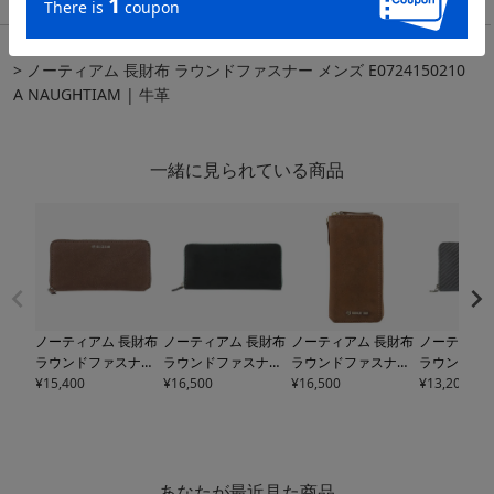
TOP
メンズ・ユニセックス
長財布
ノーティアム 長財布 ラウンドファスナー メンズ E0724150210
A NAUGHTIAM | 牛革
一緒に見られている商品
ノーティアム 長財布
ノーティアム 長財布
ノーティアム 長財布
ノーティアム
ラウンドファスナー
ラウンドファスナー
ラウンドファスナー
ラウンドフ
メンズ
¥
15,400
E0723321140
メンズ
¥
16,500
E0724231150
メンズ
¥
16,500
E0724431150
メンズ
¥
13,200
E072
A NAUGHTIAM | 牛
A NAUGHTIAM | 牛
A NAUGHTIAM | 牛
A NAUGHTI
革
革
革
革
あなたが最近見た商品