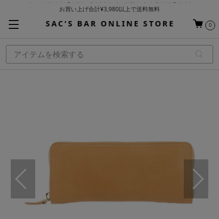
お買い上げ合計¥3,980以上で送料無料
基本配送料 ¥550(沖縄・離島を除く)
0
当日～翌営業日を目安に順次発送（一部お取り寄せ商品を除く）