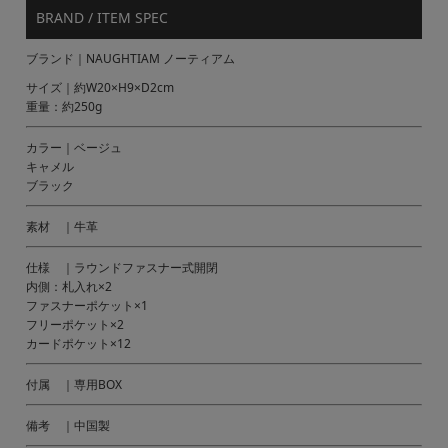
BRAND / ITEM SPEC
ブランド｜NAUGHTIAM ノーティアム
サイズ｜約W20×H9×D2cm
重量：約250g
カラー｜ベージュ
キャメル
ブラック
素材 ｜牛革
仕様 ｜ラウンドファスナー式開閉
内側：札入れ×2
ファスナーポケット×1
フリーポケット×2
カードポケット×12
付属 ｜専用BOX
備考 ｜中国製