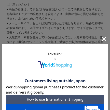
ご注意ください｜
● 商品の画像は、できるだけ商品に近いカラーにて掲載をしております。
お客様のモニターの発色または設定により、実際の色味と異なる場合もあ
ります。あらかじめご了承ください。
● メーカーサイズ、もしくは実際に測った寸法となります。商品の素材等
の個体差により、若干サイズのばらつきがあります。サイズはあくまでも
目安としてお考えください。
● 天然皮革・素材を使用している商品によっては、天然素材の特性上、部
位により風合いやシミ・シワ感や焦げ、濃淡など多少の個体差がある場合
があります。あらかじめご了承ください。
Instagram
スタッフのコーディネート