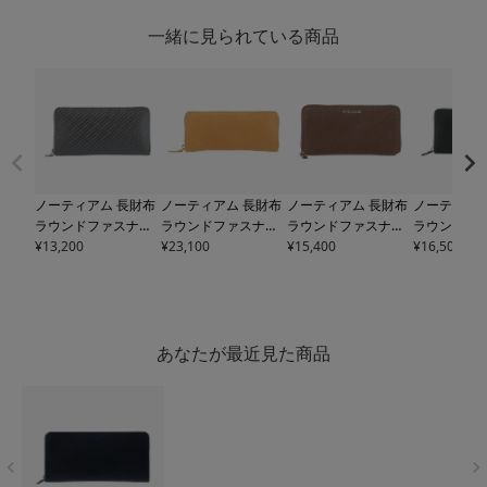
一緒に見られている商品
ノーティアム 長財布
ノーティアム 長財布
ノーティアム 長財布
ノーティアム
ラウンドファスナー
ラウンドファスナー
ラウンドファスナー
ラウンドフ
メンズ
¥
13,200
E0723181120
メンズ
¥
23,100
E0724150210
メンズ
¥
15,400
E0723321140
メンズ
¥
16,500
E072
A NAUGHTIAM | 牛
A NAUGHTIAM | 牛
A NAUGHTIAM | 牛
A NAUGHTI
革
革
革
革
あなたが最近見た商品