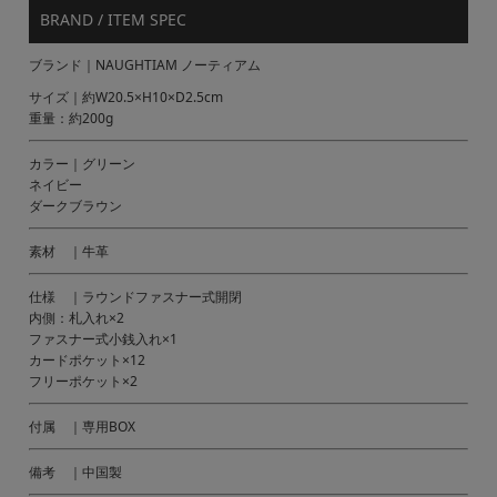
BRAND / ITEM SPEC
ブランド｜NAUGHTIAM ノーティアム
サイズ｜約W20.5×H10×D2.5cm
重量：約200g
カラー｜グリーン
ネイビー
ダークブラウン
素材 ｜牛革
仕様 ｜ラウンドファスナー式開閉
内側：札入れ×2
ファスナー式小銭入れ×1
カードポケット×12
フリーポケット×2
付属 ｜専用BOX
備考 ｜中国製