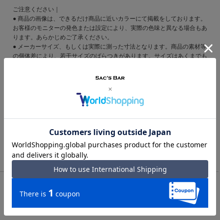
ご注意ください｜
● 商品の画像は、できるだけ商品に近いカラーにて掲載をしております。
お客様のモニターの発色または設定により、実際の色味と異なる場合もあ
ります。あらかじめご了承ください。
● メーカーサイズ、もしくは実際に測った寸法となります。商品の素材等
の個体差により、若干サイズのばらつきがあります。サイズはあくまでも
目安としてお考えください。
● 天然皮革・素材を使用している商品によっては、天然素材の特性上、部
位により風合いやシミ・シワ感や焦げ、濃淡など多少の個体差がある場合
があります。あらかじめご了承ください。
Instagram
TOP
メンズ・ユニセックス
長財布
ノーティアム 長財布 ラウンドファスナー メンズ E0724441130
A NAUGHTIAM | ノンステッチ 牛革