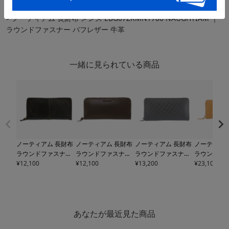
TOP
メンズ・ユニセックス
長財布
ノーティアム 長財布 メンズ EBG07ZKMNT780 NAUGHTIAM ｜
ラウンドファスナー バフレザー 牛革
一緒に見られている商品
ノーティアム 長財布
ノーティアム 長財布
ノーティアム 長財布
ノーティアム
ラウンドファスナー
ラウンドファスナー
ラウンドファスナー
ラウンドフ
メンズ
¥
12,100
E0724441110
メンズ
¥
12,100
E0725491110
メンズ
¥
13,200
E0723181120
メンズ
¥
23,100
E072
A NAUGHTIAM | フ
A NAUGHTIAM | カ
A NAUGHTIAM | 牛
A NAUGHTI
ルグレイン 牛革
ーフ 牛革
革
革
あなたが最近見た商品