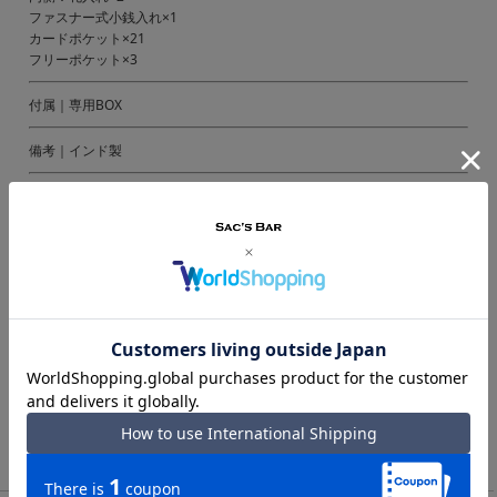
ファスナー式小銭入れ×1
カードポケット×21
フリーポケット×3
付属｜専用BOX
備考｜インド製
ご注意ください｜
● 商品の画像は、できるだけ商品に近いカラーにて掲載をしております。
お客様のモニターの発色または設定により、実際の色味と異なる場合もあ
ります。あらかじめご了承ください。
● メーカーサイズ、もしくは実際に測った寸法となります。商品の素材等
の個体差により、若干サイズのばらつきがあります。サイズはあくまでも
目安としてお考えください。
● 天然皮革・素材を使用している商品によっては、天然素材の特性上、部
位により風合いやシミ・シワ感や焦げ、濃淡など多少の個体差がある場合
があります。あらかじめご了承ください。