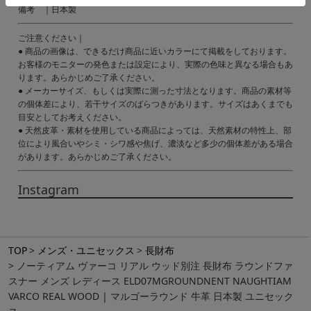
備考 ｜日本製
ご注意ください｜
● 商品の画像は、できるだけ商品に近いカラーにて掲載をしております。
お客様のモニターの発色または設定により、実際の色味と異なる場合もあ
ります。あらかじめご了承ください。
● メーカーサイズ、もしくは実際に測った寸法となります。商品の素材等
の個体差により、若干サイズのばらつきがあります。サイズはあくまでも
目安としてお考えください。
● 天然皮革・素材を使用している商品によっては、天然素材の特性上、部
位により風合いやシミ・シワ感や焦げ、濃淡など多少の個体差がある場合
があります。あらかじめご了承ください。
Instagram
TOP
メンズ・ユニセックス
長財布
ノーティアム ヴァーコ リアル ウッド別注 長財布 ラウンドファ
スナー メンズ レディース ELD07MGROUNDNENT NAUGHTIAM
VARCO REAL WOOD | マルゴーラウンド 牛革 日本製 ユニセック