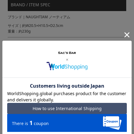
BRAND / ITEM SPEC
ブランド｜NAUGHTIAM ノーティアム
サイズ｜約W20.5×H10.5×D2.5cm
重量：約230g
カラー｜グリーン
ネイビー
グレー
ブラック
素材 ｜牛革
ウォルナット
仕様 ｜ラウンドファスナー式開閉
内側：札入れ×2
ファスナー式小銭入れ(フリーポケット×1)×1
フリーポケット×3
カードポケット×14
付属 ｜専用BOX