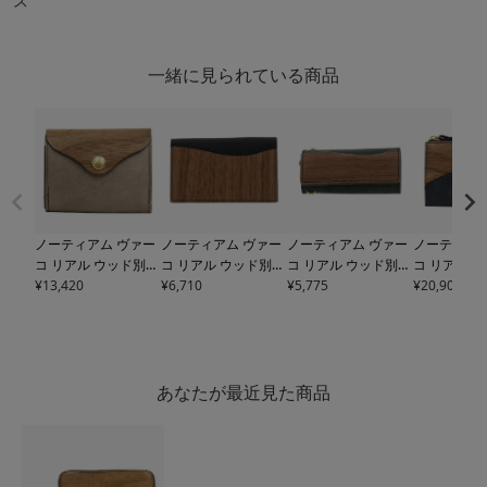
ス
一緒に見られている商品
ノーティアム ヴァー
ノーティアム ヴァー
ノーティアム ヴァー
ノーティアム
コ リアル ウッド別注
コ リアル ウッド別注
コ リアル ウッド別注
コ リアル 
パルムウォレット メ
¥
13,420
カードケース メンズ
¥
6,710
キーカバー メンズ レ
¥
5,775
二つ折り財布
¥
20,900
ンズ レディース
ELD
レディース
ELD07M
ディース
ELD07MGK
ァスナー メ
07MGPALMNT NAU
GCARDNT NAUGHTI
EYNT NAUGHTIAM
ィース
ELD
GHTIAM VARCO REA
AM VARCO REAL WO
VARCO REAL WOOD
DNT NAUGH
L WOOD | マルゴー
OD | マルゴー 牛革
| マルゴー キーケー
ARCO REAL
ミニ財布 札入れ 小銭
日本製 ユニセックス
ス 牛革 日本製 ユニ
マルゴーミ
あなたが最近見た商品
入れ 牛革 日本製 ユ
セックス
レット 札入れ
ニセックス
小銭入れ 牛
ユニセック