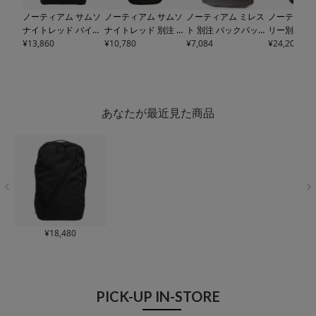
ノーティアム サムソ
ノーティアム サムソ
ノーティアム ミレス
ノーティアム
ナイトレッド バイア
ナイトレッド 別注 バ
ト 別注 バックパック
リー別注 イ
スジャック4 別注 ト
¥
13,860
イアスジャック4 ス
¥
10,780
メンズ レディース
¥
7,084
F
ージーデイ 
¥
24,200
ートバッグ メンズ レ
リングショルダー メ
DI03HUTTEBPNT N
サック メン
ディース
ESN03SMT
ンズ レディース
ESN
AUGHTIAM MILEST
ース
ESN03
TOTENT NAUGHTIA
03SLINGSDNT NAU
O Hutte | リュックサ
SYNT NAU
M Samsonite RED |
GHTIAM Samsonite
ック リュック ユニセ
GREGORY |
A4 ユニセックス
RED | ショルダーバ
ックス
ュック ユニ
あなたが最近見た商品
ッグ ユニセックス
¥
18,480
PICK-UP IN-STORE