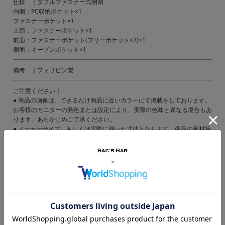
仕様 ｜ダブルファスナー式開閉
内側：PC収納ポケット×1
ファスナーポケット×1
上部：ファスナーポケット×1
前面：ファスナーポケット(フリーポケット×2)×1
側面：オープンポケット×1
備考 ｜フィリピン製
ご注意ください｜
● 商品の画像は、できるだけ商品に近いカラーにて掲載をしております。
お客様のモニターの発色または設定により、実際の色味と異なる場合もあ
ります。あらかじめご了承ください。
● メーカーサイズ、もしくは実際に測った寸法となります。商品の素材等
の個体差により、若干サイズのばらつきがあります。サイズはあくまでも
目安としてお考えください。
● 天然皮革・素材を使用している商品によっては、天然素材の特性上、部
位により風合いやシミ・シワ感や焦げ、濃淡など多少の個体差がある場合
があります。あらかじめご了承ください。
Instagram