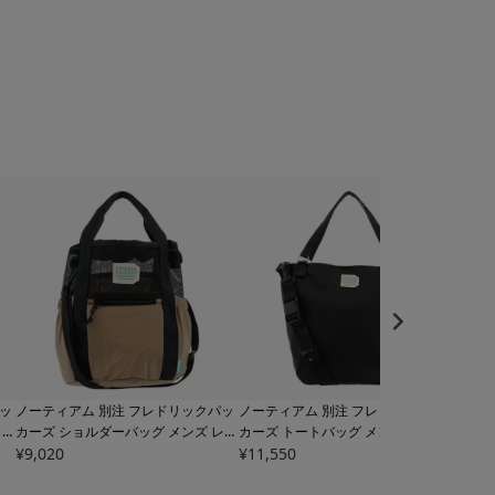
ッ
ノーティアム 別注 フレドリックパッ
ノーティアム 別注 フレドリックパッ
ノー
ィー
カーズ ショルダーバッグ メンズ レデ
カーズ トートバッグ メンズ レディー
オー
M
ィース
¥
9,020
ERD03COLUMNSD NAUGHT
ス
¥
11,550
ERD03MISNTOTES NAUGHTIAM
DI03
¥
4,0
ロン
IAM FREDRIK PACKERS | 2WAY ナイ
FREDRIK PACKERS | 2WAY ショルダ
EST
ロン ユニセックス
ーバッグ B4 ナイロン 日本製 ユニセ
レッ