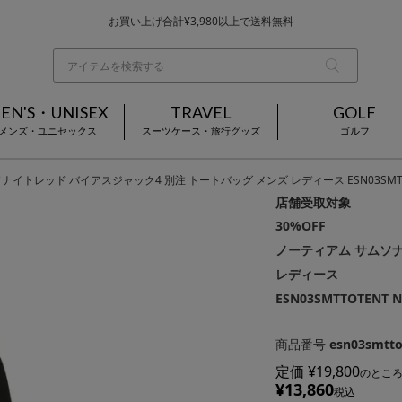
お買い上げ合計¥3,980以上で送料無料
基本配送料 ¥550(沖縄・離島を除く)
当日～翌営業日を目安に順次発送（一部お取り寄せ商品を除く）
EN'S・UNISEX
TRAVEL
GOLF
メンズ・ユニセックス
スーツケース・旅行グッズ
ゴルフ
トレッド バイアスジャック4 別注 トートバッグ メンズ レディース ESN03SMTTOTENT
店舗受取対象
30%OFF
ノーティアム サムソナ
レディース
ESN03SMTTOTENT 
商品番号
esn03smtto
定価
¥
19,800
のとこ
¥
13,860
税込