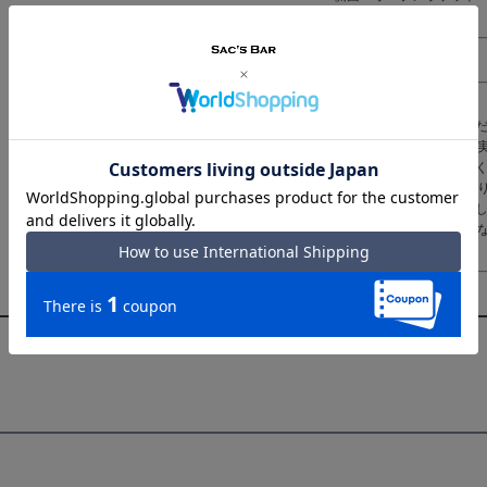
キャリーセットアップ
備考 ｜フィリピン製
ご注意ください｜
● 商品の画像は、できる
発色または設定により、
● メーカーサイズ、もし
干サイズのばらつきがあ
● 天然皮革・素材を使用
ミ・シワ感や焦げ、濃淡
い。