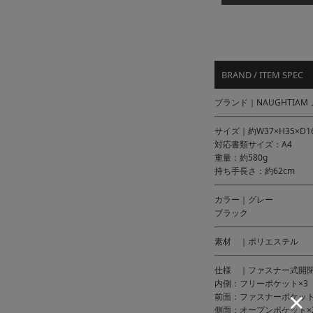
BRAND / ITEM SPEC
ブランド｜NAUGHTIAM
サイズ｜約W37×H35×D1
対応書類サイズ：A4
重量：約580g
持ち手長さ：約62cm
カラー｜グレー
ブラック
素材 ｜ポリエステル
仕様 ｜ファスナー式開
内側：フリーポケット×3
前面：ファスナーポケット(
側面：オープンポケット×