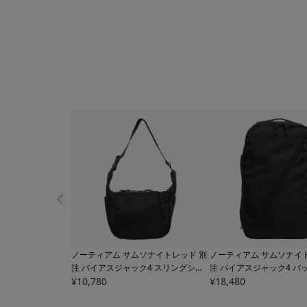
ノーティアム サムソナイトレッド 別
ノーティアム サムソナイ
注 バイアスジャック4 スリングショ
注 バイアスジャック4 バ
ルダー メンズ レディース
¥
10,780
ESN03SLI
メンズ レディース
¥
18,480
ESN03
NGSDNT NAUGHTIAM Samsonite R
NT NAUGHTIAM Samsoni
ED | ショルダーバッグ ユニセックス
リュックサック リュック B