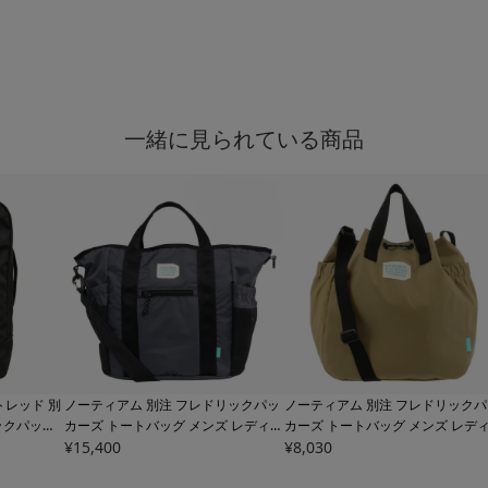
一緒に見られている商品
トレッド 別
ノーティアム 別注 フレドリックパッ
ノーティアム 別注 フレドリックパ
ックパック
カーズ トートバッグ メンズ レディー
カーズ トートバッグ メンズ レデ
SMTPACK
ス
¥
15,400
ERD03TIPITOTE NAUGHTIAM FR
ス
¥
8,030
ERD03BLOMSDNT NAUGHTIA
te RED |
EDRIK PACKERS | 2WAY ショルダー
FREDRIK PACKERS | 2WAY ナイ
4 ユニセ
バッグ B4 ナイロン ユニセックス
ユニセックス