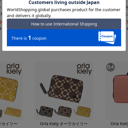
オーラカイリー
Orla Kiely オーラカイリー
Orla K
ト
ラグマット
折りたた
F
70%OFF
0
¥
11,000
¥
3,300
オーラカイリー
Orla Kiely オーラカイリー
Orla K