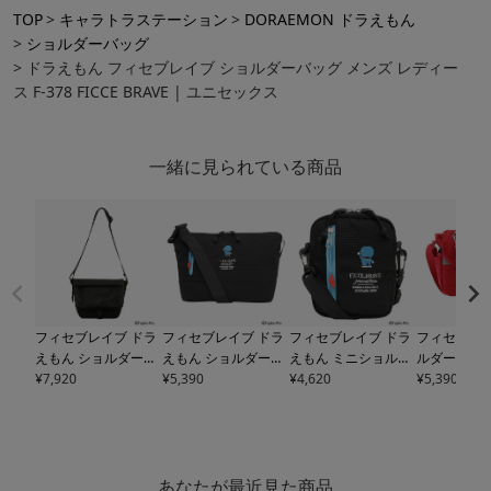
TOP
キャラトラステーション
DORAEMON ドラえもん
ショルダーバッグ
ドラえもん フィセブレイブ ショルダーバッグ メンズ レディー
ス F-378 FICCE BRAVE | ユニセックス
一緒に見られている商品
フィセブレイブ ドラ
フィセブレイブ ドラ
フィセブレイブ ドラ
フィセブレイ
えもん ショルダーバ
えもん ショルダーバ
えもん ミニショルダ
ルダーバッグ
ッグ メンズ レディー
¥
7,920
ッグ メンズ レディー
¥
5,390
ーバッグ メンズ レデ
¥
4,620
レディース
¥
5,390
ス
F-643 FICCE BRAV
ス
F-462 FICCE BRAV
ィース
F-464 FICCE
CE BRAVE
E DORAEMON | ユニ
E DORAEMON | ドラ
BRAVE DORAEMON
クス
セックス
ミ ユニセックス
| ドラミ ユニセック
ス
あなたが最近見た商品