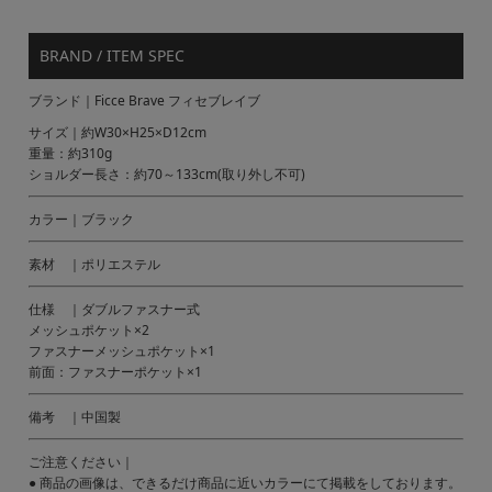
BRAND / ITEM SPEC
ブランド｜Ficce Brave フィセブレイブ
サイズ｜約W30×H25×D12cm
重量：約310g
ショルダー長さ：約70～133cm(取り外し不可)
カラー｜ブラック
素材 ｜ポリエステル
仕様 ｜ダブルファスナー式
メッシュポケット×2
ファスナーメッシュポケット×1
前面：ファスナーポケット×1
備考 ｜中国製
ご注意ください｜
● 商品の画像は、できるだけ商品に近いカラーにて掲載をしております。