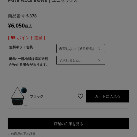
F-378 FICCE BRAVE | ユニセックス
商品番号
f-378
¥
6,050
税込
[
55
ポイント進呈 ]
無料ギフト包装→
離島･一部地域は追加送料
がかかる場合があります。
カートに入れる
ブラック
店舗の在庫を見る