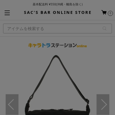
基本配送料 ¥550(沖縄・離島を除く)
当日～翌営業日を目安に順次発送（一部お取り寄せ商品を除く）
0
お買い上げ合計¥3,980以上で送料無料