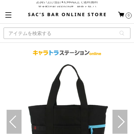
基本配送料 ¥550(沖縄・離島を除く)
当日～翌営業日を目安に順次発送（一部お取り寄せ商品を除く）
0
お買い上げ合計¥3,980以上で送料無料