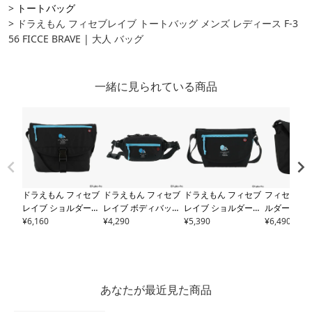
トートバッグ
ドラえもん フィセブレイブ トートバッグ メンズ レディース F-3
56 FICCE BRAVE | 大人 バッグ
一緒に見られている商品
ドラえもん フィセブ
ドラえもん フィセブ
ドラえもん フィセブ
フィセブレイ
レイブ ショルダーバ
レイブ ボディバッグ
レイブ ショルダーバ
ルダーバッ
ッグ メンズ レディー
¥
6,160
メンズ レディース
¥
4,290
F-
ッグ メンズ レディー
¥
5,390
F-632 FICC
¥
6,490
ス
F-357 FICCE BRAV
359 FICCE BRAVE |
ス
F-358 FICCE BRAV
E | 大人 バッグ
大人 バッグ
E | 大人 バッグ ミニ
ショルダー
あなたが最近見た商品