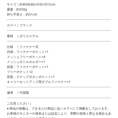
サイズ｜約W34(46)×H35×D15cm
重量：約550g
持ち手長さ：約51cm
カラー｜ブラック
素材 ｜ポリエステル
仕様 ｜ファスナー式
内側：ファスナーポケット×1
メッシュフリーポケット×4
メッシュボトルホルダー×1
前面：ファスナーポケット×1
フリーポケット×2
背面：スナップボタンポケット×1
キャリーセットアップ用ダブルファスナー×1
備考 ｜中国製
ご注意ください｜
● 商品の画像は、できるだけ商品に近いカラーにて掲載をしております。
お客様のモニターの発色または設定により、実際の色味と異なる場合もあ