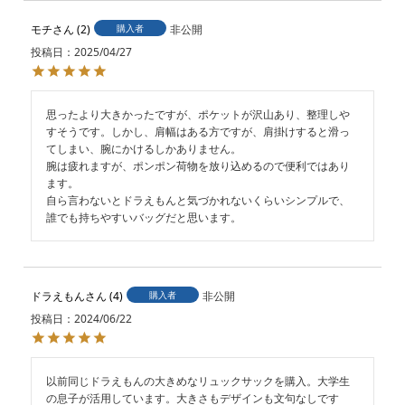
モチ
2
購入者
非公開
投稿日
2025/04/27
思ったより大きかったですが、ポケットが沢山あり、整理しや
すそうです。しかし、肩幅はある方ですが、肩掛けすると滑っ
てしまい、腕にかけるしかありません。

腕は疲れますが、ポンポン荷物を放り込めるので便利ではあり
ます。

自ら言わないとドラえもんと気づかれないくらいシンプルで、
誰でも持ちやすいバッグだと思います。
ドラえもん
4
購入者
非公開
投稿日
2024/06/22
以前同じドラえもんの大きめなリュックサックを購入。大学生
の息子が活用しています。大きさもデザインも文句なしです