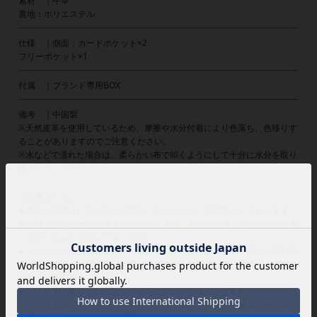
素材 ｜牛革
裏地：ポリエステル
仕様 ｜側面：カードポケット×2
フリーポケット×1
付属 ｜ブランド専用BOX
備考 ｜中国製
※天然皮革を使用しているため、摩擦や水分付着により色落ち、色移りす
ることがありますのでご注意ください。
※水などで濡れた場合は、柔らかい布で叩くようにして十分に水分を取り
陰干してください。
ご注意ください｜
● 商品の画像は、できるだけ商品に近いカラーにて掲載をしております。
お客様のモニターの発色または設定により、実際の色味と異なる場合もあ
ります。あらかじめご了承ください。
● メーカーサイズ、もしくは実際に測った寸法となります。商品の素材等
の個体差により、若干サイズのばらつきがあります。サイズはあくまでも
目安としてお考えください。
● 天然皮革・素材を使用している商品によっては、天然素材の特性上、部
位により風合いやシミ・シワ感や焦げ、濃淡など多少の個体差がある場合