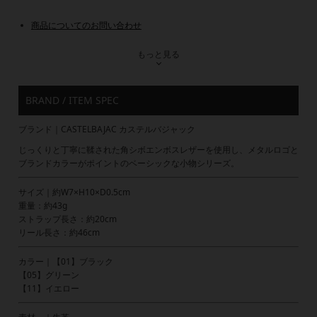
商品についてのお問い合わせ
もっと見る
BRAND / ITEM SPEC
ブランド｜CASTELBAJAC カステルバジャック
じっくりと丁寧に鞣された角シボエンボスレザーを使用し、メタルロゴと
ブランドカラーがポイントのベーシックな小物シリーズ。
サイズ｜約W7×H10×D0.5cm
重量：約43g
ストラップ長さ：約20cm
リール長さ：約46cm
カラー｜【01】ブラック
【05】グリーン
【11】イエロー