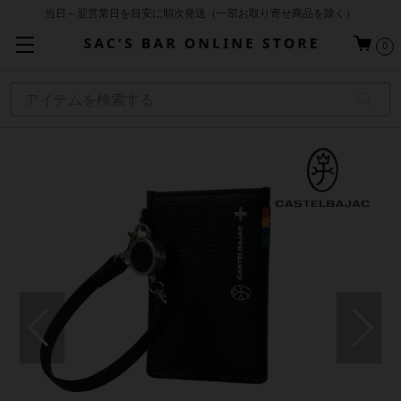
当日～翌営業日を目安に順次発送（一部お取り寄せ商品を除く）
お買い上げ合計¥3,980以上で送料無料
0
基本配送料 ¥550(沖縄・離島を除く)