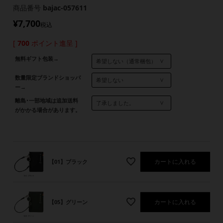
商品番号
bajac-057611
¥
7,700
税込
[
700
ポイント進呈 ]
無料ギフト包装→
数量限定ブランドショッパ
ー→
離島･一部地域は追加送料
がかかる場合があります。
カートに入れる
【01】ブラック
カートに入れる
【05】グリーン