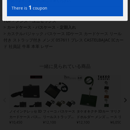
があります。あらかじめご了承ください。
TOP
メンズ・ユニセックス
カードケース・パスケース・定期入れ
カステルバジャック パスケース IDケース カードケース リール
付き ストラップ付き メンズ 057611 プレス CASTELBAJAC ICカー
ド 社員証 牛革 本革 レザー
一緒に見られている商品
ノイインテレッセ ID
フィーコ パスケース
タケオキクチ IDカー
マリクレール
カードケース パスケ
リールストラップ付
ドホルダー メンズ パ
ース リール
ース カードケース ス
¥
10,450
カードケース ICカー
¥
12,100
ナマ
¥
12,100
729628 TAKEO
ーゼル レデ
¥
6,050
トラップ付き 社員証
ド IDカード メンズ
5
KIKUCHI 本革 リール
651 marie cl