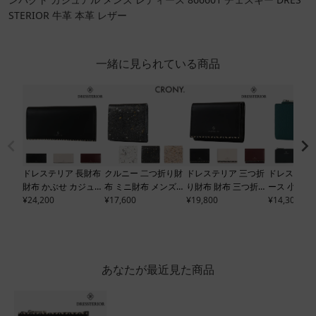
STERIOR 牛革 本革 レザー
一緒に見られている商品
ドレステリア 長財布
クルニー 二つ折り財
ドレステリア 三つ折
ドレステリア
財布 かぶせ カジュア
布 ミニ財布 メンズ
り財布 財布 三つ折り
ース 小銭入
ル カード収納 メンズ
¥
24,200
レディース
¥
17,600
crｍk-17
ミニ財布 コンパクト
¥
19,800
メンズ レデ
¥
14,300
レディース
866605
CRONY. 小銭入れ 札
小さめ カジュアル メ
ャバリア
86
チェスキー DRESSTE
入れ スナップボタン
ンズ レディース
866
ESSTERIOR
RIOR 牛革 本革 レザ
レザー 本革 コンパク
604 チェスキー DRE
ケース ミニ
ー
ト カジュアル
SSTERIOR 牛革 本革
レザー
レザー
あなたが最近見た商品