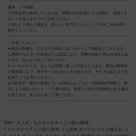
備考 ｜中国製
※天然皮革を使用しているため、摩擦や水分付着により色落ち、色移りす
ることがありますのでご注意ください。
※水などで濡れた場合は、柔らかい布で叩くようにして十分に水分を取り
陰干してください。
ご注意ください｜
● 商品の画像は、できるだけ商品に近いカラーにて掲載をしております。
お客様のモニターの発色または設定により、実際の色味と異なる場合もあ
ります。あらかじめご了承ください。
● メーカーサイズ、もしくは実際に測った寸法となります。商品の素材等
の個体差により、若干サイズのばらつきがあります。サイズはあくまでも
目安としてお考えください。
● 天然皮革・素材を使用している商品によっては、天然素材の特性上、部
位により風合いやシミ・シワ感や焦げ、濃淡など多少の個体差がある場合
があります。あらかじめご了承ください。
TOP
メンズ・ユニセックス
二つ折り財布
ドレステリア 二つ折り財布 ミニ財布 カードケース 小銭入れ コ
ンパクト カジュアル メンズ レディース 866601 チェスキー DRES