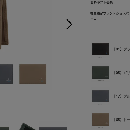
無料ギフト包装→
数量限定ブランドショッパ
ー→
【01】ブ
【05】グ
【17】ブ
【0
【65】ト