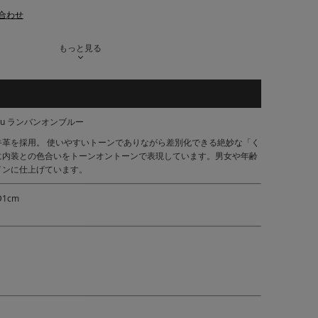
合わせ
もっと見る
Bleu ランバンオンブルー
牛革を採用。 使いやすいトーンでありながら差別化できる絶妙な「く
に内装との色合いをトーンオントーンで表現しています。男女や年齢
インに仕上げています。
D1cm