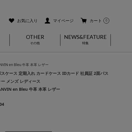
ご利用ガイド
メールマガジン登録
お気に入り
マイページ
カート
0
OTHER
NEWS&FEATURE
その他
特集
 en Bleu 牛革 本革 レザー
スケース 定期入れ カードケース IDカード 社員証 2面パス
ー メンズ レディース
NVIN en Bleu 牛革 本革 レザー
04