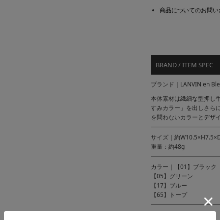
商品についてのお問い
BRAND / ITEM SPEC
ブランド｜LANVIN en 
本体素材は繊細な型押し
すみカラー」を出しさら
を問わないカラーとデザ
サイズ｜約W10.5×H7.5×
重量：約48g
カラー｜【01】ブラック
【05】グリーン
【17】ブルー
【65】トープ
素材 ｜型押し牛革