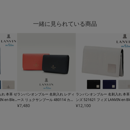
一緒に見られている商品
れ 本革 ゼ
ランバンオンブルー 名刺入れ レディ
ランバンオンブルー 名刺入れ 本革
IN en Bleu
ース リュクサンブール
480114 カー
ンズ
521621 フィズ LANVIN en Bl
 パスケース
ドケース パスケース 本革 牛革 レザ
¥
7,480
カードケース 名刺ケース レザー 
¥
12,100
ー LANVIN en Bleu ブランド専用BO
X付き