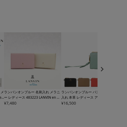
 メ
ランバンオンブルー 名刺入れ メラニ
ランバンオンブルー パスケース 小銭
ラン
eu
ー レディース
483223 LANVIN en Bl
入れ 本革 レディース アーリ
484733
入れ
牛革
eu | カードケース カード入れ 牛革
¥
7,480
LANVIN en Bleu | 定期入れ マルチケ
¥
16,500
ケー
¥
15,
本革 レザー
ース フラグメントケース 牛革 レザー
611 
ハート
アル 