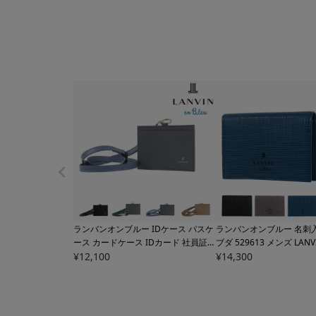
ランバンオンブルー IDケース パスケ
ランバンオンブルー 名刺入
ース カードケース IDカード 社員証
ブダ 529613 メンズ
LANV
ストラップ付 カジュアル くすみカラ
¥
12,100
カードケース 名刺ケース
¥
14,300
ー メンズ レディース
524603 デクス
レザー 牛革
ター LANVIN en Bleu 牛革 本革 レザ
ー