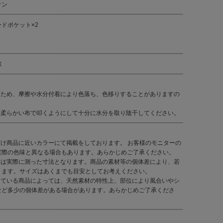
オン
ドポケット×2
X
るため、摩擦や水分付着により色落ち、色移りすることがありますの
、柔らかい布で叩くようにして十分に水分を取り陰干してください。
だけ商品に近いカラーにて掲載をしております。 お客様のモニターの
実際の色味と異なる場合もあります。あらかじめご了承ください。
くは実際に測った寸法となります。商品の素材等の個体差により、若
ります。サイズはあくまでも目安としてお考えください。
している商品によっては、天然素材の特性上、部位により風合いやシ
など多少の個体差がある場合があります。あらかじめご了承くださ