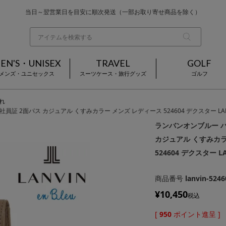
当日～翌営業日を目安に順次発送（一部お取り寄せ商品を除く）
お買い上げ合計¥3,980以上で送料無料
基本配送料 ¥550(沖縄・離島を除く)
EN'S・UNISEX
TRAVEL
GOLF
メンズ・ユニセックス
スーツケース・旅行グッズ
ゴルフ
れ
 2面パス カジュアル くすみカラー メンズ レディース 524604 デクスター LANVIN
ランバンオンブルー パ
カジュアル くすみカラ
524604 デクスター LA
商品番号
lanvin-5246
¥
10,450
税込
[
950
ポイント進呈 ]