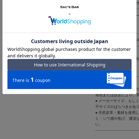
裏地：ポリエステルカチ
仕様 ｜内側：窓付きカー
カードポケット×3
背面：フリーポケット×1
付属 ｜ブランド専用BO
備考 ｜中国製
※天然皮革を使用してい
でご注意ください。
※水などで濡れた場合は
ご注意ください｜
● 商品の画像は、できる
発色または設定により、
● メーカーサイズ、もし
干サイズのばらつきがあ
● 天然皮革・素材を使用
ミ・シワ感や焦げ、濃淡
い。