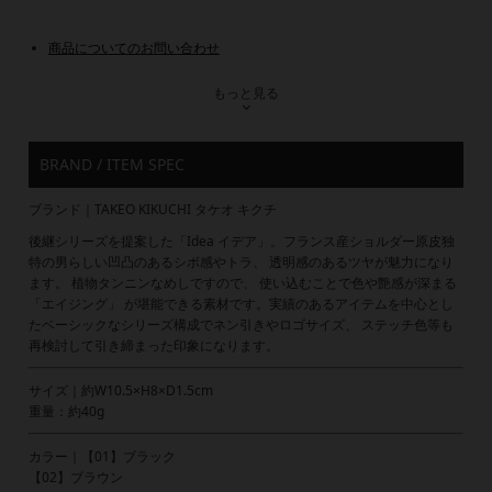
商品についてのお問い合わせ
もっと見る
BRAND / ITEM SPEC
ブランド｜TAKEO KIKUCHI タケオ キクチ
後継シリーズを提案した「Idea イデア」。フランス産ショルダー原皮独
特の男らしい凹凸のあるシボ感やトラ、 透明感のあるツヤが魅力になり
ます。 植物タンニンなめしですので、 使い込むことで色や艶感が深まる
「エイジング」 が堪能できる素材です。実績のあるアイテムを中心とし
たベーシックなシリーズ構成でネン引きやロゴサイズ、 ステッチ色等も
再検討して引き締まった印象になります。
サイズ｜約W10.5×H8×D1.5cm
重量：約40g
カラー｜【01】ブラック
【02】ブラウン