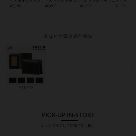
ース モルビド メンズ
ース メンズ 本革 ブ
ース メンズ 本革 ブ
ス パスケー
TK9055118 TAKEO K
¥
7,150
ライトン
¥
8,800
TK7080223
ライトン
¥
8,800
TK7080123
本革 シグマ
¥
9,350
IKUCHI | カードケー
TAKEO KIKUCHI | 定
TAKEO KIKUCHI | 定
TAKEO KIKU
ス 定期入れ 牛革 本
期入れ IDケース リー
期入れ IDケース リー
ードケース 
革 レザー
ル付き 牛革 レザー
ル付き 牛革 レザー
エンボスレ
あなたが最近見た商品
¥
11,000
PICK-UP IN-STORE
ネットで注文して店舗で受け取り