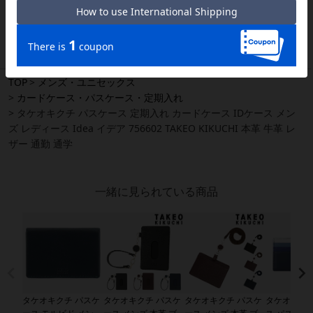
● 天然皮革・素材を使用している商品によっては、天然素材の特性上、部
位により風合いやシミ・シワ感や焦げ、濃淡など多少の個体差がある場合
があります。あらかじめご了承ください。
TOP
メンズ・ユニセックス
カードケース・パスケース・定期入れ
タケオキクチ パスケース 定期入れ カードケース IDケース メン
ズ レディース Idea イデア 756602 TAKEO KIKUCHI 本革 牛革 レ
ザー 通勤 通学
一緒に見られている商品
タケオキクチ パスケ
タケオキクチ パスケ
タケオキクチ パスケ
タケオキクチ