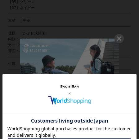
【05】グリーン
【07】ネイビー
素材 ｜牛革
仕様 ｜かぶせ式開閉
内側：パスケース×1
カードポケット×4
背面：パスケース×1
付属 ｜専用BOX
備考 ｜中国
※雨や水に濡れたらすぐに柔らかく乾いた布で拭いてください。高温、多
湿なところに保管せず風通しの良い涼しい場所で保管してください。
ご注意ください｜
● 商品の画像は、できるだけ商品に近いカラーにて掲載をしております。
お客様のモニターの発色または設定により、実際の色味と異なる場合もあ
ります。あらかじめご了承ください。
● メーカーサイズ、もしくは実際に測った寸法となります。商品の素材等
の個体差により、若干サイズのばらつきがあります。サイズはあくまでも
目安としてお考えください。