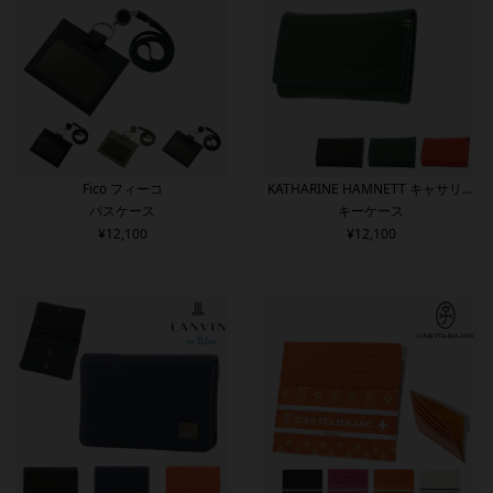
Fico フィーコ
KATHARINE HAMNETT キャサリン
パスケース
キーケース
ハムネット
¥
12,100
¥
12,100