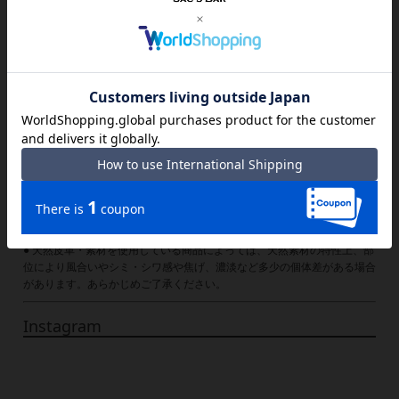
仕様 ｜内側：ファスナーポケット×1
付属 ｜チャーム
備考 ｜イタリア製
ご注意ください｜
● 商品の画像は、できるだけ商品に近いカラーにて掲載をしております。
お客様のモニターの発色または設定により、実際の色味と異なる場合もあ
ります。あらかじめご了承ください。
● メーカーサイズ、もしくは実際に測った寸法となります。商品の素材等
の個体差により、若干サイズのばらつきがあります。サイズはあくまでも
目安としてお考えください。
● 天然皮革・素材を使用している商品によっては、天然素材の特性上、部
位により風合いやシミ・シワ感や焦げ、濃淡など多少の個体差がある場合
があります。あらかじめご了承ください。
Instagram