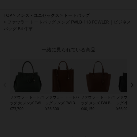
TOP
メンズ・ユニセックス
トートバッグ
ファウラー トートバッグ メンズ FWLB-118 FOWLER | ビジネス
バッグ B4 牛革
一緒に見られている商品
ファウラー トートバ
ファウラー トートバ
ファウラー トートバ
ファウラー 
ッグ 大 メンズ
FWLB-
ッグ メンズ
FWLB-11
ッグ メンズ
FWLB-11
ッグ 小 メ
114 FOWLER | ビジ
¥
73,700
6 FOWLER | 2WAY シ
¥
36,300
7 FOWLER | ビジネ
¥
40,150
115 FOWLE
¥
66,000
ネスバッグ B4 牛革
ョルダーバッグ ビジ
スバッグ B4 牛革
ネスバッグ A
ネスバッグ B4 牛革