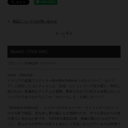
商品についてのお問い合わせ
もっと見る
BRAND / ITEM SPEC
ブランド｜FOWLER ファウラー
Serie ：Eternita
イタリアの老舗ファクトリーBordlini Selleria（ボルドリーニ・セレリ
ア）に別注したコレクションは「永遠」というシリーズ名の通り、時代に
流されない普遍的なアイテムを展開。素材と仕立ての良さを全面に出した
シンプルでありながらどこか「かわいらしさ」を感じるバッグ。
【Boldrini Selleria】： トスカーナのキエジーナ・ウッツァネーゼという
小さな町で創設。皮なめし業の盛んな土地柄のため、今でも昔ながらの皮
の香りに包まれた町です。1955年の創設以来、熟練の職人たちがデザイ
ンし、昔ながらの手作りの良さを生かして丹念に仕上げているのが特徴で