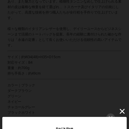
あり、また魅力となっています。植物性タンニンなめしで仕上げられる素
材の皮は厳格な検査を経て選ばれ 、トスカーナ及びイタリアの伝統にし
たがって、高度な技術を持つ職人たちが全行程を手作りで仕上げていま
す。
様々な種類のイタリアンレザーを使用し、デイリーユースからビジネスシ
ーンまで活躍のトートバッグを提案。長年の経験に裏付けられた確かな作
りは「永遠の定番」として長くお使いいただける信頼性の高いアイテムで
す。
サイズ｜約W34(48)×H35×D15cm
対応サイズ：B4
重量：約700g
持ち手長さ：約49cm
カラー｜ブラック
ダークブラウン
グリーン
ネイビー
チャコールグレー
ブラックホワイト
素材 ｜COW LEATHER