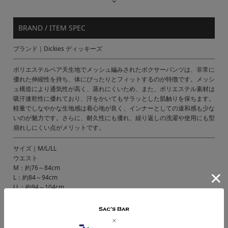
BRAND / ITEM SPEC
ブランド｜Dickies ディッキーズ
ポリエステルベア天生地でメッシュ編みされたボクサーパンツは、非常に
優れた伸縮性を持ち、体にぴったりとフィットするのが特徴です。メッシ
ュ構造により通気性が高く、蒸れにくいため、また、ポリエステル素材は
吸汗速乾性に優れており、汗をかいてもサラッとした肌触りを保ちます。
軽量でしなやかな生地感は着心地が良く、インナーとしての違和感も少な
いのが魅力です。さらに、耐久性にも優れ、繰り返しの洗濯や使用にも型
崩れしにくい点がメリットです。
サイズ｜M/L/LL
ウエスト
M：約76～84cm
L：約84～94cm
LL：約94～104cm
カラー｜
【01】ホワイト
【70】ブラウン