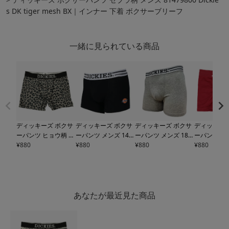
s DK tiger mesh BX｜インナー 下着 ボクサーブリーフ
一緒に見られている商品
ディッキーズ ボクサ
ディッキーズ ボクサ
ディッキーズ ボクサ
ディッキーズ
ーパンツ ヒョウ柄 レ
ーパンツ メンズ
146
ーパンツ メンズ
185
ーパンツ 無
オパード メンズ
¥
880
814
45100 Dickies DK ST
¥
880
95100 Dickies dk 杢
¥
880
81480100 Di
¥
880
79700 Dickies DK ne
ANDARD｜インナー
無地｜インナー 下着
K simple 
w leopard mesh BX
下着 ボクサーブリー
ボクサーブリーフ
ナー 下着 
｜インナー 下着 ボク
フ
リーフ
サーブリーフ
あなたが最近見た商品