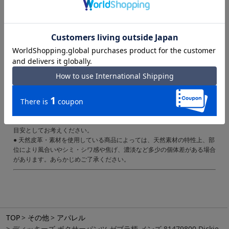
素材｜本体：ポリエステル90％、ポリウレタン10％
アウトゴム：ポリエステル100％
備考｜中国製
ご注意ください｜
● 商品の画像は、できるだけ商品に近いカラーにて掲載をしております。
お客様のモニターの発色または設定により、実際の色味と異なる場合もあ
ります。あらかじめご了承ください。
● メーカーサイズ、もしくは実際に測った寸法となります。商品の素材等
の個体差により、若干サイズのばらつきがあります。サイズはあくまでも
目安としてお考えください。
● 天然皮革・素材を使用している商品によっては、天然素材の特性上、部
位により風合いやシミ・シワ感や焦げ、濃淡など多少の個体差がある場合
があります。あらかじめご了承ください。
TOP
その他
アパレル
ディッキーズ ボクサーパンツ ゼブラ柄 メンズ 81479800 Dickie