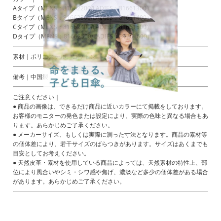
Aタイプ（MENS：81662200/LADIES：81661300）
Bタイプ（MENS：81662300/LADIES：81661400）
Cタイプ（MENS：81662400/LADIES：81661500）
Dタイプ（MENS：81662500/LADIES：81661600）
素材｜ポリエステル、コットン、その他
備考｜中国製
ご注意ください｜
● 商品の画像は、できるだけ商品に近いカラーにて掲載をしております。
お客様のモニターの発色または設定により、実際の色味と異なる場合もあ
ります。あらかじめご了承ください。
● メーカーサイズ、もしくは実際に測った寸法となります。商品の素材等
の個体差により、若干サイズのばらつきがあります。サイズはあくまでも
目安としてお考えください。
● 天然皮革・素材を使用している商品によっては、天然素材の特性上、部
位により風合いやシミ・シワ感や焦げ、濃淡など多少の個体差がある場合
があります。あらかじめご了承ください。