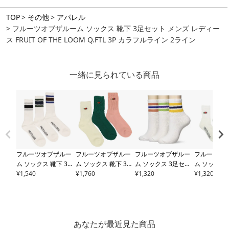
TOP
その他
アパレル
フルーツオブザルーム ソックス 靴下 3足セット メンズ レディー
ス FRUIT OF THE LOOM Q.FTL 3P カラフルライン 2ライン
一緒に見られている商品
フルーツオブザルー
フルーツオブザルー
フルーツオブザルー
フルーツオ
ム ソックス 靴下 3足
ム ソックス 靴下 3足
ム ソックス 3足セッ
ム ソックス
セット メンズ レディ
¥
1,540
セット レディース
¥
1,760
FR
ト 靴下 アソート メ
¥
1,320
ト 靴下 シ
¥
1,320
ース
FRUIT OF THE L
UIT OF THE LOOM
ンズ レディース
FRUI
アソート 
OOM Q.FTL 3P カラ
Q.FTL 3P ゆるリッチ
T OF THE LOOM FTL
16309000 F
フルライン 2ライン
ェル刺繍
カラフルライン
THE LOOM 
パイル刺繍
あなたが最近見た商品